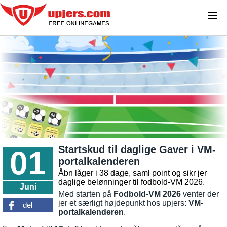
≡
Startskud til daglige Gaver i VM-
01
portalkalenderen
Åbn låger i 38 dage, saml point og sikr jer
daglige belønninger til fodbold-VM 2026.
Juni
Med starten på
Fodbold-VM 2026
venter der
jer et særligt højdepunkt hos upjers:
VM-
del
portalkalenderen
.