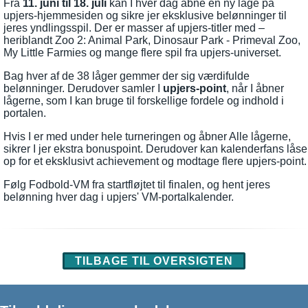
Fra
11. juni til 18. juli
kan I hver dag åbne en ny låge på
upjers-hjemmesiden og sikre jer eksklusive belønninger til
jeres yndlingsspil. Der er masser af upjers-titler med –
heriblandt Zoo 2: Animal Park, Dinosaur Park - Primeval Zoo,
My Little Farmies og mange flere spil fra upjers-universet.
Bag hver af de 38 låger gemmer der sig værdifulde
belønninger. Derudover samler I
upjers-point
, når I åbner
lågerne, som I kan bruge til forskellige fordele og indhold i
portalen.
Hvis I er med under hele turneringen og åbner Alle lågerne,
sikrer I jer ekstra bonuspoint. Derudover kan kalenderfans låse
op for et eksklusivt achievement og modtage flere upjers-point.
Følg Fodbold-VM fra startfløjtet til finalen, og hent jeres
belønning hver dag i upjers' VM-portalkalender.
TILBAGE TIL OVERSIGTEN