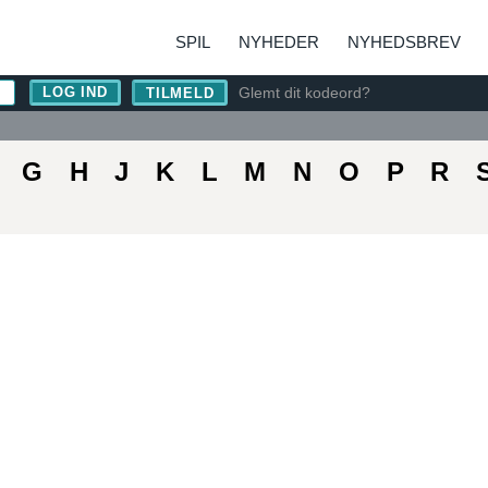
SPIL
NYHEDER
NYHEDSBREV
Glemt dit kodeord?
TILMELD
G
H
J
K
L
M
N
O
P
R