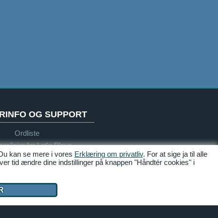
RINFO OG SUPPORT
Ordliste
ngslinjer for Let's Plays
 Du kan se mere i vores
Erklæring om privatliv
. For at sige ja til alle
Support
ver tid ændre dine indstillinger på knappen "Håndtér cookies" i
R
Tilgængelighed