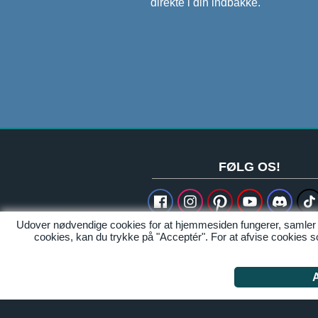
direkte i din indbakke.
FØLG OS!
Udover nødvendige cookies for at hjemmesiden fungerer, samler
Historier, indsigter og meget me
cookies, kan du trykke på "Acceptér". For at afvise cookies so
Kolofon