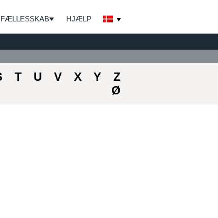
FÆLLESSKAB
HJÆLP
S
T
U
V
X
Y
Z
Ø