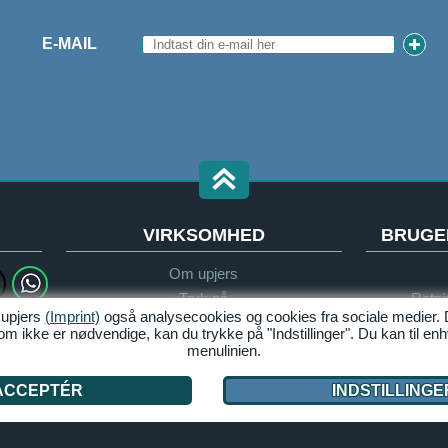
E-MAIL
VIRKSOMHED
BRUGE
Om upjers
Tryk på
Retni
 upjers
(Imprint)
også analysecookies og cookies fra sociale medier.
re!
Partnere og samarbejde
m ikke er nødvendige, kan du trykke på "Indstillinger". Du kan til enh
menulinien.
ACCEPTÉR
INDSTILLINGE
Erklæring om databeskyttelse
Vilkår på upjers.com
Håndtér cookies