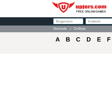
Startside
Ordliste
A
B
C
D
E
F