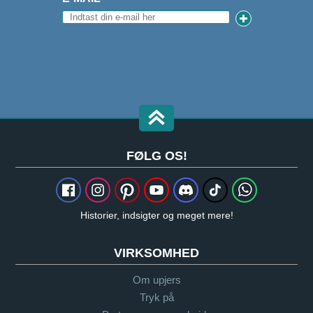
FØLG OS!
Historier, indsigter og meget mere!
VIRKSOMHED
Om upjers
Tryk på