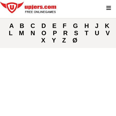
≡
A
B
C
D
E
F
G
H
J
K
L
M
N
O
P
R
S
T
U
V
X
Y
Z
Ø