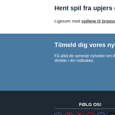
Hent spil fra upjers 
Ligesom med
spillene til brows
Tilmeld dig vores n
Få altid de seneste nyheder om d
direkte i din indbakke.
FØLG OS!