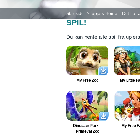
UPJERS HOME – D
Startside
upjers Home – Det har a
SPIL!
Du kan hente alle spil fra upj
My Free Zoo
My Little F
Dinosaur Park –
My Free F
Primeval Zoo