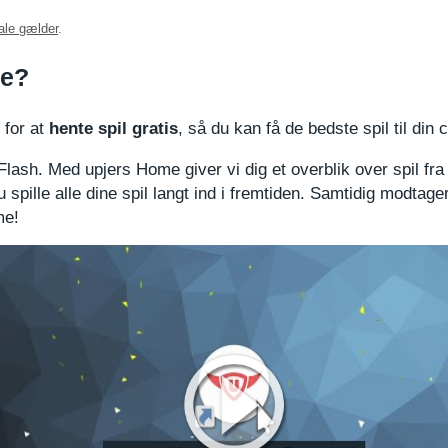
tale gælder
.
me?
 for at
hente spil gratis
, så du kan få de bedste spil til din
ra Flash. Med upjers Home giver vi dig et overblik over spil f
 spille alle dine spil langt ind i fremtiden. Samtidig modtag
me!