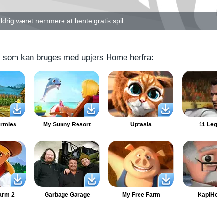
ET HAR ALDRIG VÆRET NEMMERE A
ldrig været nemmere at hente gratis spil!
ers som kan bruges med upjers Home herfra:
armies
My Sunny Resort
Uptasia
11 Le
arm 2
Garbage Garage
My Free Farm
KapiHo