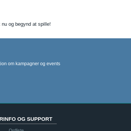
 nu og begynd at spille!
mation om kampagner og events
RINFO OG SUPPORT
Ordliste