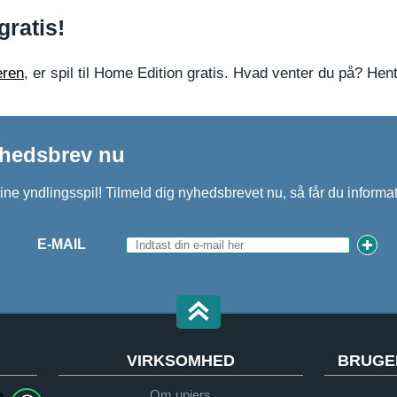
gratis!
eren
, er spil til Home Edition gratis. Hvad venter du på? Hent
yhedsbrev nu
ine yndlingsspil! Tilmeld dig nyhedsbrevet nu, så får du infor
E-MAIL
VIRKSOMHED
BRUGE
Om upjers