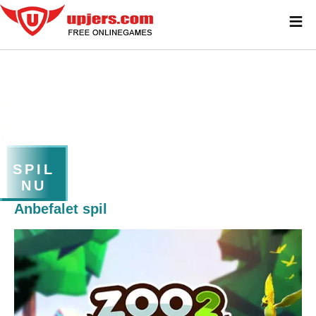
≡
SPIL
NU
Anbefalet spil