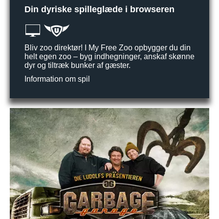
Din dyriske spilleglæde i browseren
Bliv zoo direktør! I My Free Zoo opbygger du din
helt egen zoo – byg indhegninger, anskaf skønne
dyr og tiltræk bunker af gæster.
Information om spil