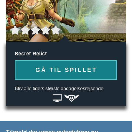
Secret Relict
GÅ TIL SPILLET
Bliv alle tiders største opdagelsesrejsende
Tilmeld dig vores nyhedsbrev nu