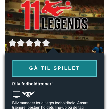
GÅ TIL SPILLET
Bliv fodboldtræner!
Bliv manager for dit eget fodboldhold! Ansæt
trænere, bestem holdets line-up og deltag i