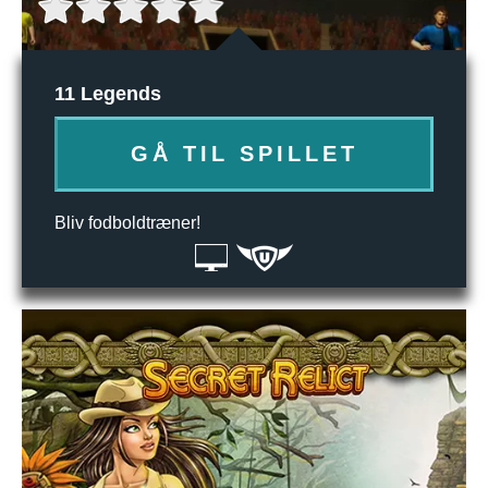
11 Legends
GÅ TIL SPILLET
Bliv fodboldtræner!