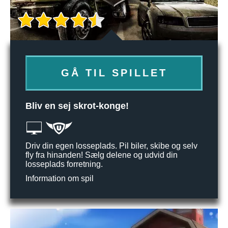
GÅ TIL SPILLET
Bliv en sej skrot-konge!
Driv din egen losseplads. Pil biler, skibe og selv
fly fra hinanden! Sælg delene og udvid din
losseplads forretning.
Information om spil