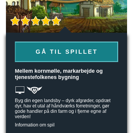
GÅ TIL SPILLET
Mellem kornmølle, markarbejde og
tjenestefolkenes bygning
Byg din egen landsby – dyrk afgrøder, opdræt
dyr, hav et utal af håndværks forretninger, gør
gode handler på din farm og i fjerne egne af
verden!
Information om spil