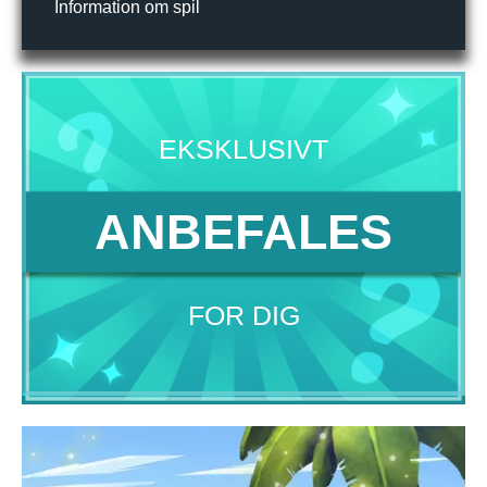
Information om spil
EKSKLUSIVT
ANBEFALES
FOR DIG