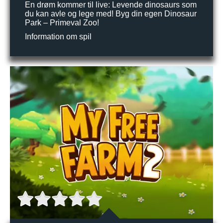
En drøm kommer til live: Levende dinosaurs som
du kan avle og lege med! Byg din egen Dinosaur
Park – Primeval Zoo!
Information om spil