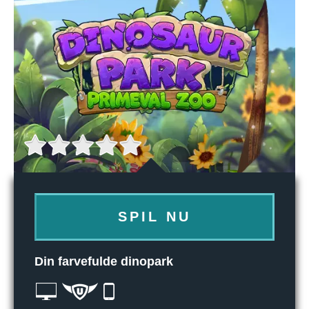
SPIL NU
Din farvefulde dinopark