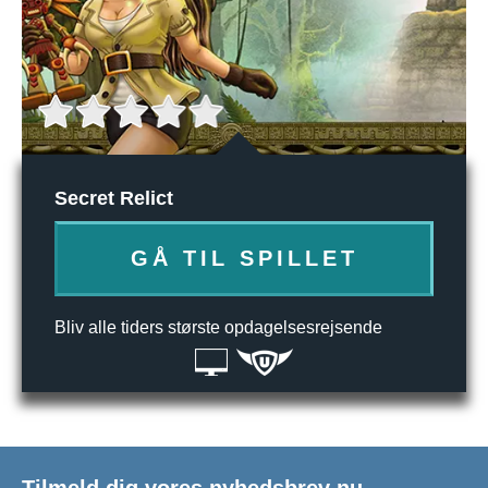
Secret Relict
GÅ TIL SPILLET
Bliv alle tiders største opdagelsesrejsende
Tilmeld dig vores nyhedsbrev nu