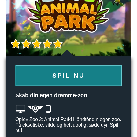
SPIL NU
Skab din egen drømme-zoo
Oplev Zoo 2: Animal Park! Håndtér din egen zoo.
Få eksotiske, vilde og helt utroligt søde dyr. Spil
nu!