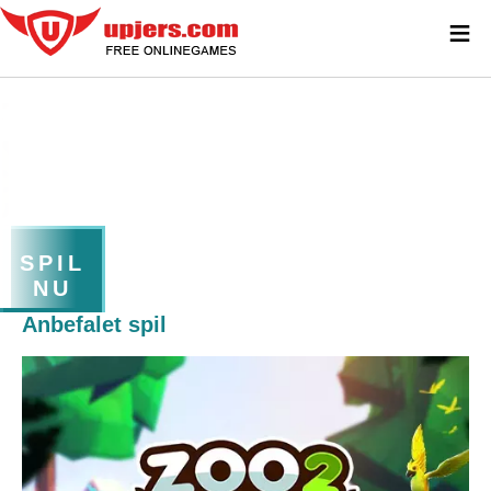
≡
SPIL
NU
Anbefalet spil