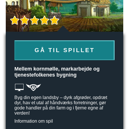
GÅ TIL SPILLET
Mellem kornmølle, markarbejde og
tjenestefolkenes bygning
Byg din egen landsby – dyrk afgrøder, opdræt
dyr, hav et utal af håndværks forretninger, gør
gode handler på din farm og i fjerne egne af
verden!
Information om spil