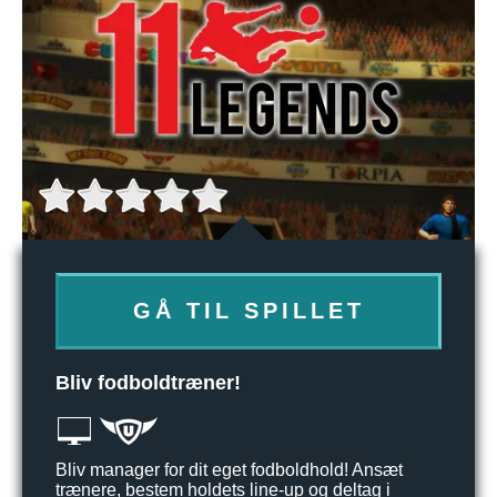
GÅ TIL SPILLET
Bliv fodboldtræner!
Bliv manager for dit eget fodboldhold! Ansæt
trænere, bestem holdets line-up og deltag i