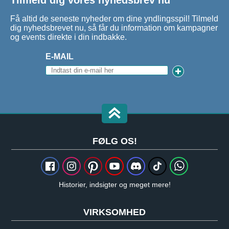
Få altid de seneste nyheder om dine yndlingsspil! Tilmeld
dig nyhedsbrevet nu, så får du information om kampagner
og events direkte i din indbakke.
E-MAIL
FØLG OS!
Historier, indsigter og meget mere!
VIRKSOMHED