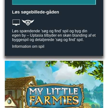
Løs søgebillede-gåden
Løs spændende 'søg og find' spil og byg din
egen by – Uptasia tilbyder en skøn blanding af et
byggespil og detaljerede 'søg og find' spil.
Information om spil