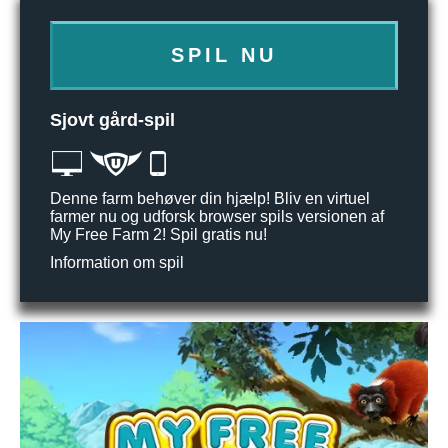
SPIL NU
Sjovt gård-spil
Denne farm behøver din hjælp! Bliv en virtuel
farmer nu og udforsk browser spils versionen af
My Free Farm 2! Spil gratis nu!
Information om spil