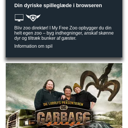
Din dyriske spilleglæde i browseren
Bliv zoo direktør! I My Free Zoo opbygger du din
helt egen zoo – byg indhegninger, anskaf skønne
dyr og tiltræk bunker af gæster.
Information om spil