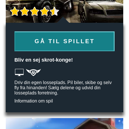
GÅ TIL SPILLET
Bliv en sej skrot-konge!
Driv din egen losseplads. Pil biler, skibe og selv
fly fra hinanden! Sælg delene og udvid din
losseplads forretning.
Information om spil