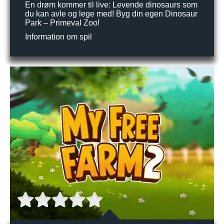
En drøm kommer til live: Levende dinosaurs som
du kan avle og lege med! Byg din egen Dinosaur
Park – Primeval Zoo!
Information om spil