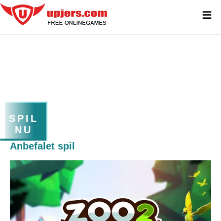
≡
SPIL
NU
Anbefalet spil