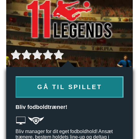
GÅ TIL SPILLET
Bliv fodboldtræner!
Bliv manager for dit eget fodboldhold! Ansæt
trænere, bestem holdets line-up og deltag i