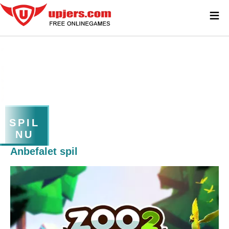
≡
SPIL
NU
Anbefalet spil