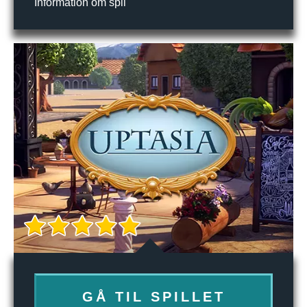
Information om spil
GÅ TIL SPILLET