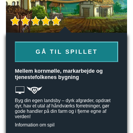
GÅ TIL SPILLET
Mellem kornmølle, markarbejde og
tjenestefolkenes bygning
Byg din egen landsby – dyrk afgrøder, opdræt
dyr, hav et utal af håndværks forretninger, gør
gode handler på din farm og i fjerne egne af
verden!
Information om spil