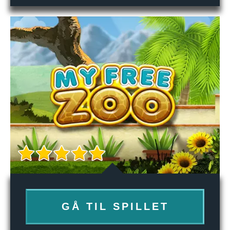
GÅ TIL SPILLET