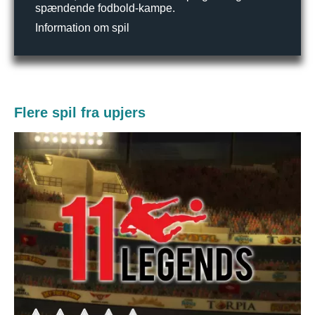
spændende fodbold-kampe.
Information om spil
Flere spil fra upjers