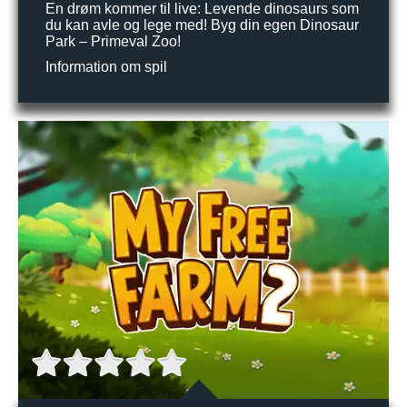
En drøm kommer til live: Levende dinosaurs som
du kan avle og lege med! Byg din egen Dinosaur
Park – Primeval Zoo!
Information om spil