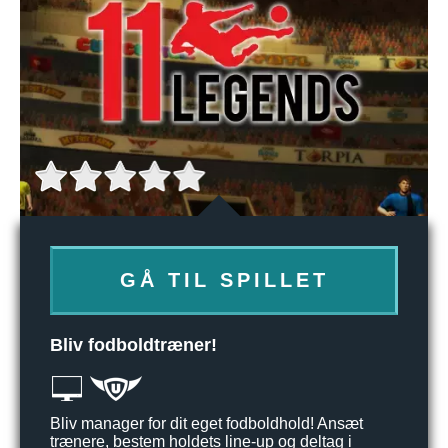
GÅ TIL SPILLET
Bliv fodboldtræner!
Bliv manager for dit eget fodboldhold! Ansæt
trænere, bestem holdets line-up og deltag i