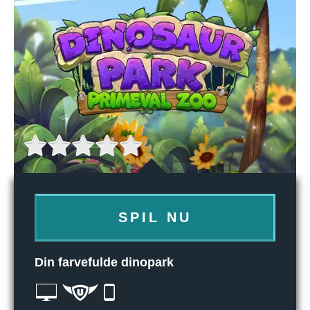
SPIL NU
Din farvefulde dinopark