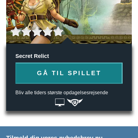
Secret Relict
GÅ TIL SPILLET
Bliv alle tiders største opdagelsesrejsende
Tilmeld dig vores nyhedsbrev nu