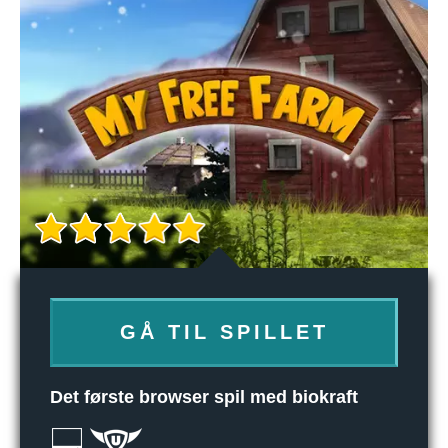
GÅ TIL SPILLET
Det første browser spil med biokraft