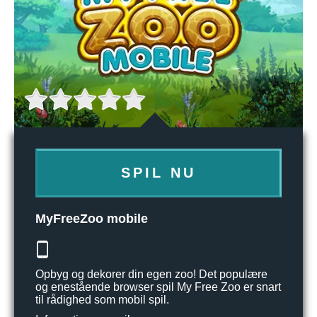
SPIL NU
MyFreeZoo mobile
Opbyg og dekorer din egen zoo! Det populære
og enestående browser spil My Free Zoo er snart
til rådighed som mobil spil.