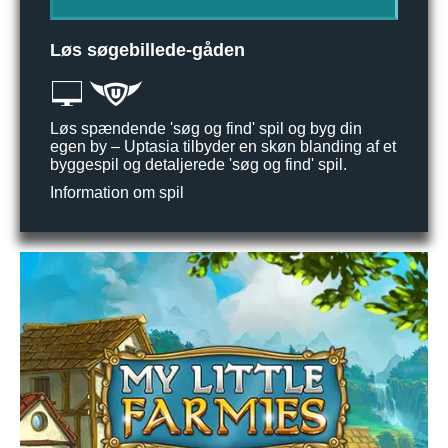
Løs søgebillede-gåden
Løs spændende 'søg og find' spil og byg din
egen by – Uptasia tilbyder en skøn blanding af et
byggespil og detaljerede 'søg og find' spil.
Information om spil