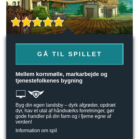
GÅ TIL SPILLET
Mellem kornmølle, markarbejde og
tjenestefolkenes bygning
Byg din egen landsby – dyrk afgrøder, opdræt
dyr, hav et utal af håndværks forretninger, gør
gode handler på din farm og i fjerne egne af
verden!
Information om spil