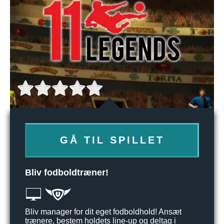
GÅ TIL SPILLET
Bliv fodboldtræner!
Bliv manager for dit eget fodboldhold! Ansæt
trænere, bestem holdets line-up og deltag i