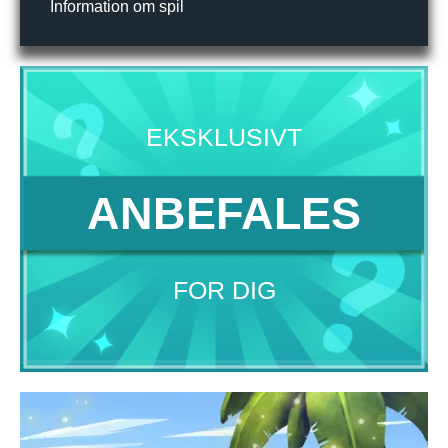
Information om spil
EKSKLUSIVT
ANBEFALES
FOR DIG