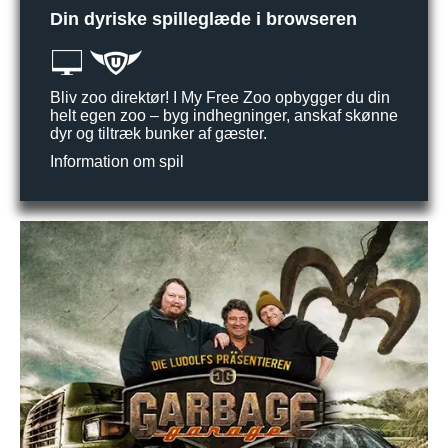
Din dyriske spilleglæde i browseren
Bliv zoo direktør! I My Free Zoo opbygger du din
helt egen zoo – byg indhegninger, anskaf skønne
dyr og tiltræk bunker af gæster.
Information om spil