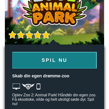
SPIL NU
Skab din egen drømme-zoo
Oplev Zoo 2: Animal Park! Håndtér din egen zoo.
Få eksotiske, vilde og helt utroligt søde dyr. Spil
nu!