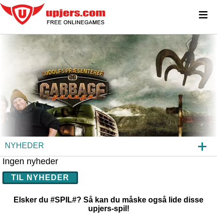
≡
NYHEDER
Ingen nyheder
GARBAGE GARAGE
TIL NYHEDER
INDBLIK
Elsker du #SPIL#? Så kan du måske også lide disse
OFTE STILLEDE SPØRGSMÅL
upjers-spil!