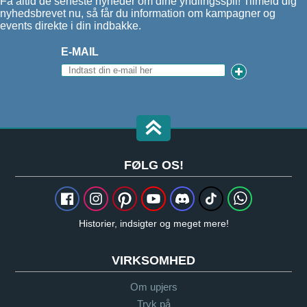
Få altid de seneste nyheder om dine yndlingsspil! Tilmeld dig
nyhedsbrevet nu, så får du information om kampagner og
events direkte i din indbakke.
E-MAIL
FØLG OS!
Historier, indsigter og meget mere!
VIRKSOMHED
Om upjers
Tryk på