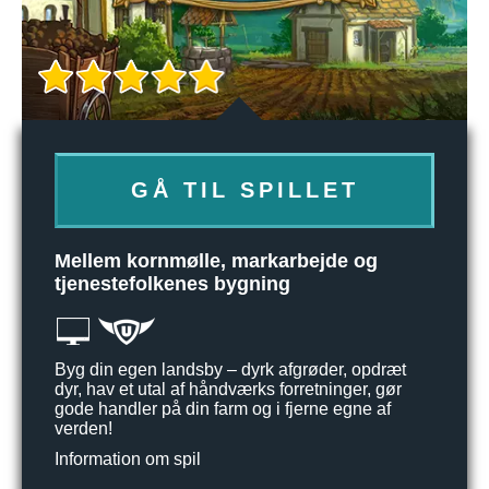
GÅ TIL SPILLET
Mellem kornmølle, markarbejde og
tjenestefolkenes bygning
Byg din egen landsby – dyrk afgrøder, opdræt
dyr, hav et utal af håndværks forretninger, gør
gode handler på din farm og i fjerne egne af
verden!
Information om spil