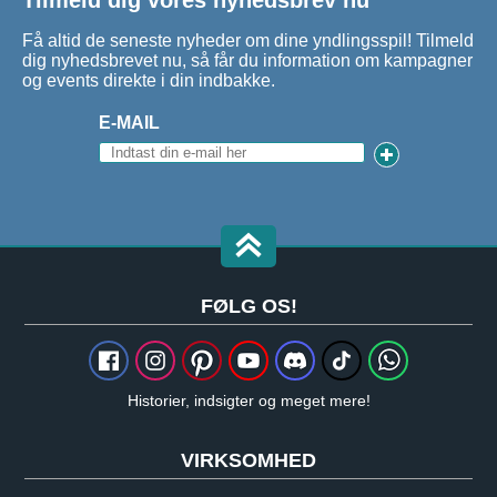
Få altid de seneste nyheder om dine yndlingsspil! Tilmeld
dig nyhedsbrevet nu, så får du information om kampagner
og events direkte i din indbakke.
E-MAIL
FØLG OS!
Historier, indsigter og meget mere!
VIRKSOMHED