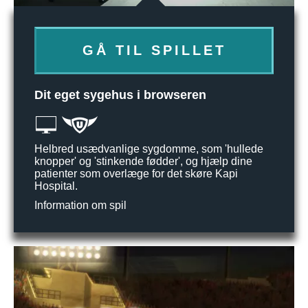
GÅ TIL SPILLET
Dit eget sygehus i browseren
Helbred usædvanlige sygdomme, som 'hullede
knopper' og 'stinkende fødder', og hjælp dine
patienter som overlæge for det skøre Kapi
Hospital.
Information om spil