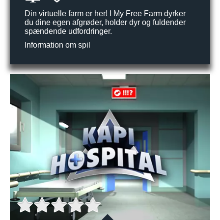
Din virtuelle farm er her! I My Free Farm dyrker
du dine egen afgrøder, holder dyr og fuldender
spændende udfordringer.
Information om spil