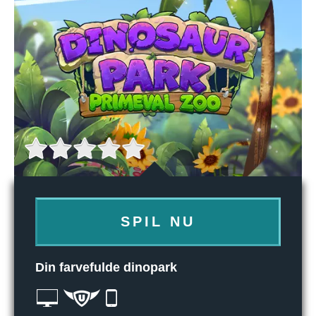
SPIL NU
Din farvefulde dinopark