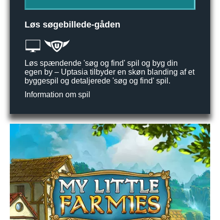
Løs søgebillede-gåden
Løs spændende 'søg og find' spil og byg din
egen by – Uptasia tilbyder en skøn blanding af et
byggespil og detaljerede 'søg og find' spil.
Information om spil