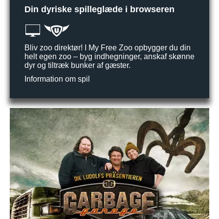
Din dyriske spilleglæde i browseren
Bliv zoo direktør! I My Free Zoo opbygger du din
helt egen zoo – byg indhegninger, anskaf skønne
dyr og tiltræk bunker af gæster.
Information om spil