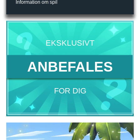
Information om spil
EKSKLUSIVT
ANBEFALES
FOR DIG